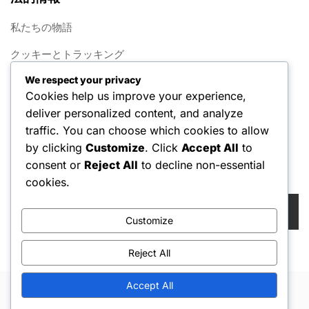
私たちの物語
クッキーとトラッキング
We respect your privacy
連絡先
Cookies help us improve your experience,
プライバシーポリシー
deliver personalized content, and analyze
traffic. You can choose which cookies to allow
利用規約
by clicking
Customize
. Click
Accept All
to
consent or
Reject All
to decline non-essential
検索
cookies.
Search
for:
Customize
Reject All
Accept All
Copyright © 2026 Hello Shoppable. Powered by
WordPress