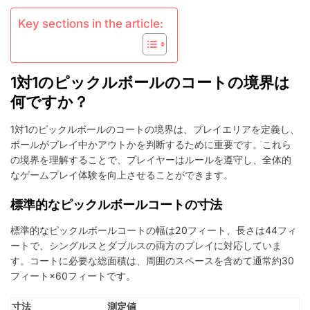
境
界、
Key sections in the article:
プ
レ
イ
中
1対1のピックルボールのコートの境界は
の
ボ
何ですか？
ー
ル、
1対1のピックルボールのコートの境界は、プレイエリアを定義し、
プ
ボールがプレイ中かアウトかを判断するために重要です。これら
レ
の境界を理解することで、プレイヤーはルールを遵守し、全体的
イ
なゲームプレイ体験を向上させることができます。
外
標準的なピックルボールコートの寸法
標準的なピックルボールコートの幅は20フィート、長さは44フィ
ートで、シングルスとダブルスの両方のプレイに対応していま
す。コートに必要な総面積は、周囲のスペースを含めて通常約30
フィート×60フィートです。
寸法
測定値