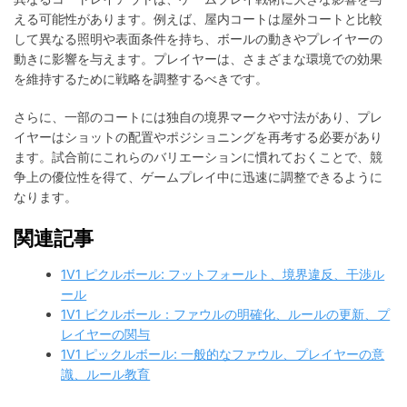
える可能性があります。例えば、屋内コートは屋外コートと比較
して異なる照明や表面条件を持ち、ボールの動きやプレイヤーの
動きに影響を与えます。プレイヤーは、さまざまな環境での効果
を維持するために戦略を調整するべきです。
さらに、一部のコートには独自の境界マークや寸法があり、プレ
イヤーはショットの配置やポジショニングを再考する必要があり
ます。試合前にこれらのバリエーションに慣れておくことで、競
争上の優位性を得て、ゲームプレイ中に迅速に調整できるように
なります。
関連記事
1V1 ピクルボール: フットフォールト、境界違反、干渉ル
ール
1V1 ピクルボール：ファウルの明確化、ルールの更新、プ
レイヤーの関与
1V1 ピックルボール: 一般的なファウル、プレイヤーの意
識、ルール教育