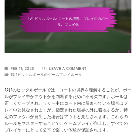
ON
FEB 11, 2026
LEAVE A COMMENT
1V1
1対1ピックルボールのゲームプレイルール
ピ
ク
1対1のピックルボールでは、コートの境界を理解することが、ボー
ル
ルがプレイ中かアウトかを判断するために不可欠です。ボールは
ボ
正しくサーブされ、ラリー中にコート内に留まっている場合はプ
ー
ル:
レイ中と見なされますが、指定された境界の外に着地するか、特
コ
定のファウルが発生した場合はアウトと見なされます。これらの
ー
ルールをマスターすることで、ゲームプレイが向上し、すべての
ト
プレイヤーにとって公平で楽しい体験が保証されます。
の