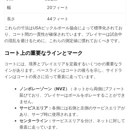
幅
20フィート
長さ
44フィート
これらの寸法はUSAピックルボール協会によって標準化されてお
り、コート間の一貫性が確保されています。プレイヤーは試合中
の混乱を避けるために、これらの測定値に慣れておくべきです。
コート上の重要なラインとマーク
コートには、境界とプレイエリアを定義するいくつかの重要なラ
インがあります。ベースラインはコートの後ろを示し、サイドラ
インはコートの長さに沿って垂直に走っています。
ノンボレーゾーン（NVZ）：
ネットから両側に7フィート
延びており、プレイヤーはボールをボレーすることができ
ません。
サービスエリア：
各側には右側と左側のサービスエリアが
あり、サーブ時に使用されます。
センターライン：
サービスエリアを分け、ネットに対して
垂直に走っています。