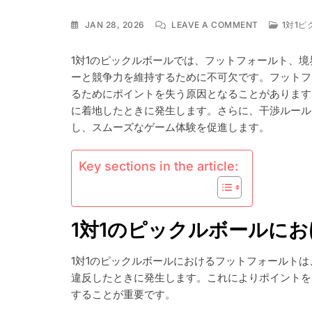
ON
JAN 28, 2026
LEAVE A COMMENT
1対1
1V1
ピ
1対1のピックルボールでは、フットフォールト、
ク
ーと競争力を維持するために不可欠です。フットフ
ル
ボ
るためにポイントを失う原因となることがあります
ー
に着地したときに発生します。さらに、干渉ルール
ル:
し、スムーズなゲーム体験を促進します。
フ
ッ
ト
Key sections in the article:
フ
ォ
ー
ル
ト、
1対1のピックルボールに
境
界
1対1のピックルボールにおけるフットフォールト
違
反、
違反したときに発生します。これによりポイントを
干
することが重要です。
渉