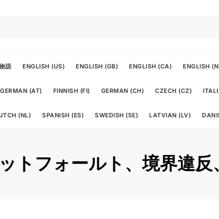
物語
ENGLISH (US)
ENGLISH (GB)
ENGLISH (CA)
ENGLISH (N
GERMAN (AT)
FINNISH (FI)
GERMAN (CH)
CZECH (CZ)
ITALI
UTCH (NL)
SPANISH (ES)
SWEDISH (SE)
LATVIAN (LV)
DANI
: フットフォールト、境界違