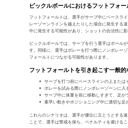
ル
ピックルボールにおけるフットフォー
ー
ル
フットフォールトは、選手がサーブ中にベースライ
レーゾーンラインを越えたりした場合に発生する違
中に発生する可能性があり、ショットの合法性に影
ピックルボールでは、サーブを行う選手はボールが
す。同様に、選手はボレーを打つ際にノンボレーゾ
フォールトにつながる可能性があります。
フットフォールトを引き起こす一般的
サーブを打つ前にベースラインの上または
ボレーを試みる際にノンボレーゾーンに入
サーブ中に体重を前に移動しすぎて、足が
素早い動きやポジショニング中に適切な足
これらのシナリオは、選手が優位に立とうとする速
ことで、選手は警戒を保ち、ペナルティを避けるこ