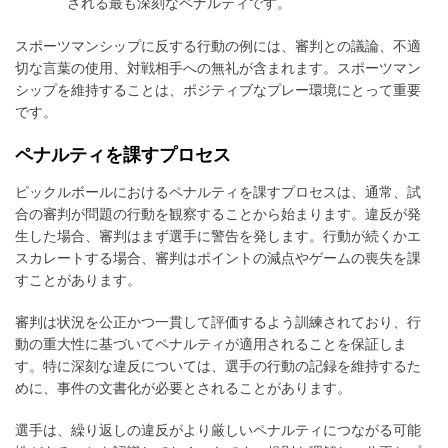
される最も深刻なペナルティです。
スポーツマンシップに反する行動の例には、審判との議論、不適
切な言葉の使用、対戦相手への無礼が含まれます。スポーツマン
シップを維持することは、ポジティブなプレー環境にとって重要
です。
ペナルティを課すプロセス
ピックルボールにおけるペナルティを課すプロセスは、通常、試
合の審判が問題の行動を観察することから始まります。違反が発
生した場合、審判はまず選手に警告を発します。行動が続くかエ
スカレートする場合、審判はポイントの減点やゲームの喪失を課
すことがあります。
審判は状況を公正かつ一貫して評価するよう訓練されており、行
動の重大性に基づいてペナルティが適用されることを保証しま
す。特に深刻な違反については、選手の行動の記録を維持するた
めに、事件の文書化が必要とされることがあります。
選手は、繰り返しの違反がより厳しいペナルティにつながる可能