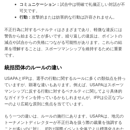
コミュニケーション：
試合中は明確で礼儀正しい対話が不
可欠です。
行動：
攻撃的または妨害的な行動は許容されません。
不正行為に対するペナルティはさまざまであり、軽微な違反には
警告から始まることが多いです。繰り返しの違反は、ポイントの
減点や試合からの失格につながる可能性があります。これらの結
果を理解することは、スポーツマンシップを維持するために重要
です。
統括団体のルールの違い
USAPAとIFPは、選手の行動に関するルールに多くの類似点を持っ
ていますが、顕著な違いもあります。例えば、USAPAはスポーツ
マンシップに反する行動に対するペナルティに関してより具体的
なガイドラインを持っているかもしれませんが、IFPは公正なプレ
ーのより広範な原則に焦点を当てています。
もう一つの違いは、ルールの施行にあります。USAPAは、地元の
トーナメントディレクターが不正行為を扱う際の裁量を強調する
ことが多いのに対し、IFPは国際イベント全体でより標準化された