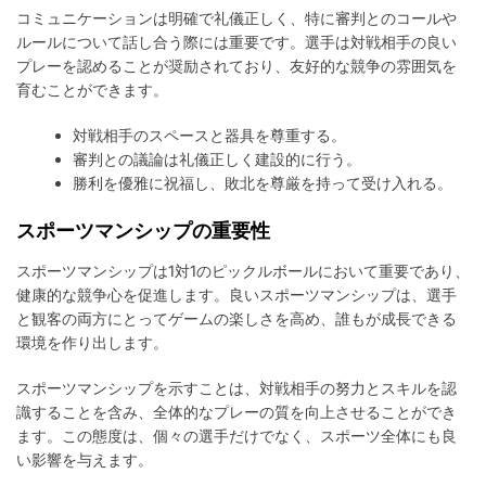
ナ
コミュニケーションは明確で礼儀正しく、特に審判とのコールや
ル
ルールについて話し合う際には重要です。選手は対戦相手の良い
テ
ィ
プレーを認めることが奨励されており、友好的な競争の雰囲気を
育むことができます。
対戦相手のスペースと器具を尊重する。
審判との議論は礼儀正しく建設的に行う。
勝利を優雅に祝福し、敗北を尊厳を持って受け入れる。
スポーツマンシップの重要性
スポーツマンシップは1対1のピックルボールにおいて重要であり、
健康的な競争心を促進します。良いスポーツマンシップは、選手
と観客の両方にとってゲームの楽しさを高め、誰もが成長できる
環境を作り出します。
スポーツマンシップを示すことは、対戦相手の努力とスキルを認
識することを含み、全体的なプレーの質を向上させることができ
ます。この態度は、個々の選手だけでなく、スポーツ全体にも良
い影響を与えます。