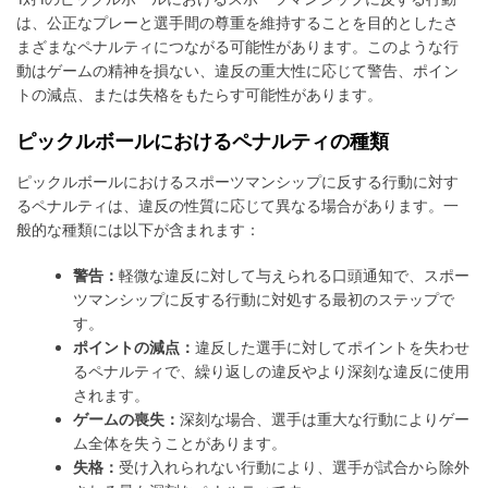
は、公正なプレーと選手間の尊重を維持することを目的としたさ
まざまなペナルティにつながる可能性があります。このような行
動はゲームの精神を損ない、違反の重大性に応じて警告、ポイン
トの減点、または失格をもたらす可能性があります。
ピックルボールにおけるペナルティの種類
ピックルボールにおけるスポーツマンシップに反する行動に対す
るペナルティは、違反の性質に応じて異なる場合があります。一
般的な種類には以下が含まれます：
警告：
軽微な違反に対して与えられる口頭通知で、スポー
ツマンシップに反する行動に対処する最初のステップで
す。
ポイントの減点：
違反した選手に対してポイントを失わせ
るペナルティで、繰り返しの違反やより深刻な違反に使用
されます。
ゲームの喪失：
深刻な場合、選手は重大な行動によりゲー
ム全体を失うことがあります。
失格：
受け入れられない行動により、選手が試合から除外