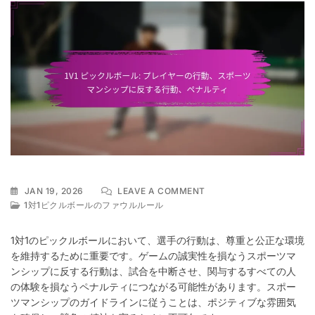
ON
JAN 19, 2026
LEAVE A COMMENT
1V1
1対1ピクルボールのファウルルール
ピ
ッ
1対1のピックルボールにおいて、選手の行動は、尊重と公正な環境
ク
を維持するために重要です。ゲームの誠実性を損なうスポーツマ
ル
ンシップに反する行動は、試合を中断させ、関与するすべての人
ボ
ー
の体験を損なうペナルティにつながる可能性があります。スポー
ル:
ツマンシップのガイドラインに従うことは、ポジティブな雰囲気
プ