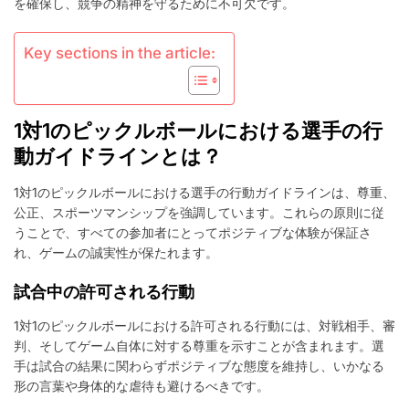
を確保し、競争の精神を守るために不可欠です。
レ
イ
ヤ
Key sections in the article:
ー
の
行
動、
1対1のピックルボールにおける選手の行
ス
ポ
動ガイドラインとは？
ー
ツ
1対1のピックルボールにおける選手の行動ガイドラインは、尊重、
マ
公正、スポーツマンシップを強調しています。これらの原則に従
ン
うことで、すべての参加者にとってポジティブな体験が保証さ
シ
れ、ゲームの誠実性が保たれます。
ッ
プ
試合中の許可される行動
に
反
す
1対1のピックルボールにおける許可される行動には、対戦相手、審
る
判、そしてゲーム自体に対する尊重を示すことが含まれます。選
行
手は試合の結果に関わらずポジティブな態度を維持し、いかなる
動、
形の言葉や身体的な虐待も避けるべきです。
ペ