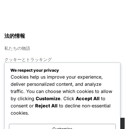
法的情報
私たちの物語
クッキーとトラッキング
We respect your privacy
連絡先
Cookies help us improve your experience,
プライバシーポリシー
deliver personalized content, and analyze
traffic. You can choose which cookies to allow
利用規約
by clicking
Customize
. Click
Accept All
to
consent or
Reject All
to decline non-essential
検索
cookies.
Search
for:
Customize