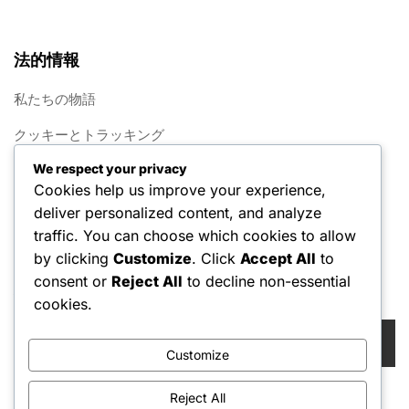
法的情報
私たちの物語
クッキーとトラッキング
We respect your privacy
連絡先
Cookies help us improve your experience,
プライバシーポリシー
deliver personalized content, and analyze
traffic. You can choose which cookies to allow
利用規約
by clicking
Customize
. Click
Accept All
to
consent or
Reject All
to decline non-essential
検索
cookies.
Search
for:
Customize
Reject All