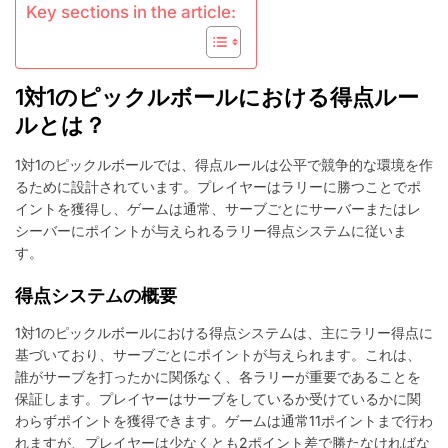
コ
Key sections in the article:
ア
リ
ン
グ：
1対1のピックルボールにおける得点ルー
エ
ラ
ルとは？
ー、
修
1対1のピックルボールでは、得点ルールは公平で競争的な環境を作
正、
るために設計されています。プレイヤーはラリーに勝つことでポ
ル
イントを獲得し、ゲームは通常、サーブごとにサーバーまたはレ
ー
シーバーにポイントが与えられるラリー得点システムに従いま
ル
す。
の
施
行
得点システムの概要
1対1のピックルボールにおける得点システムは、主にラリー得点に
基づいており、サーブごとにポイントが与えられます。これは、
誰がサーブを打ったかに関係なく、各ラリーが重要であることを
保証します。プレイヤーはサーブをしているか受けているかに関
わらずポイントを獲得できます。ゲームは通常11ポイントまで行わ
れますが、プレイヤーは少なくとも2ポイント差で勝たなければな