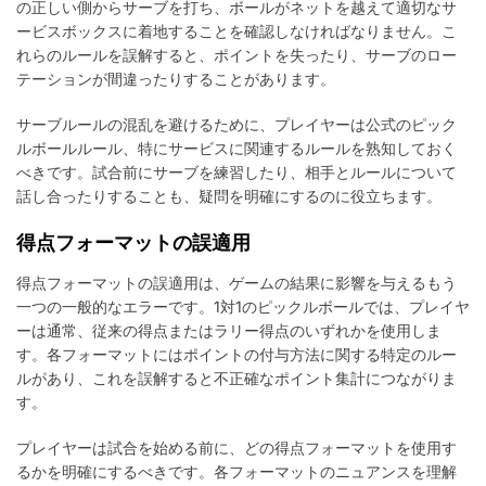
の正しい側からサーブを打ち、ボールがネットを越えて適切なサ
ービスボックスに着地することを確認しなければなりません。こ
れらのルールを誤解すると、ポイントを失ったり、サーブのロー
テーションが間違ったりすることがあります。
サーブルールの混乱を避けるために、プレイヤーは公式のピック
ルボールルール、特にサービスに関連するルールを熟知しておく
べきです。試合前にサーブを練習したり、相手とルールについて
話し合ったりすることも、疑問を明確にするのに役立ちます。
得点フォーマットの誤適用
得点フォーマットの誤適用は、ゲームの結果に影響を与えるもう
一つの一般的なエラーです。1対1のピックルボールでは、プレイヤ
ーは通常、従来の得点またはラリー得点のいずれかを使用しま
す。各フォーマットにはポイントの付与方法に関する特定のルー
ルがあり、これを誤解すると不正確なポイント集計につながりま
す。
プレイヤーは試合を始める前に、どの得点フォーマットを使用す
るかを明確にするべきです。各フォーマットのニュアンスを理解