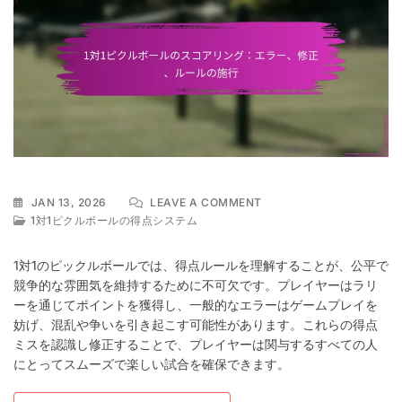
ON
JAN 13, 2026
LEAVE A COMMENT
1
1対1ピクルボールの得点システム
対
1
1対1のピックルボールでは、得点ルールを理解することが、公平で
ピ
競争的な雰囲気を維持するために不可欠です。プレイヤーはラリ
ク
ーを通じてポイントを獲得し、一般的なエラーはゲームプレイを
ル
ボ
妨げ、混乱や争いを引き起こす可能性があります。これらの得点
ー
ミスを認識し修正することで、プレイヤーは関与するすべての人
ル
にとってスムーズで楽しい試合を確保できます。
の
ス