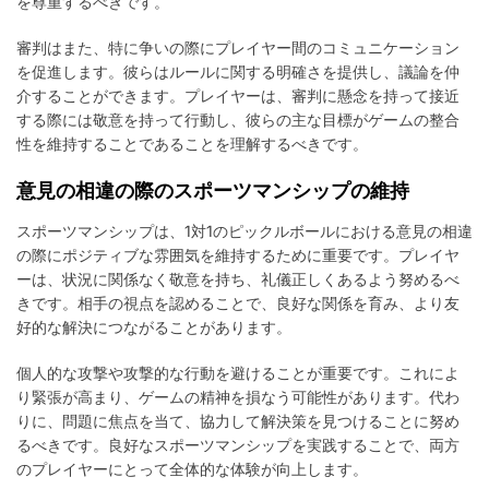
を尊重するべきです。
審判はまた、特に争いの際にプレイヤー間のコミュニケーション
を促進します。彼らはルールに関する明確さを提供し、議論を仲
介することができます。プレイヤーは、審判に懸念を持って接近
する際には敬意を持って行動し、彼らの主な目標がゲームの整合
性を維持することであることを理解するべきです。
意見の相違の際のスポーツマンシップの維持
スポーツマンシップは、1対1のピックルボールにおける意見の相違
の際にポジティブな雰囲気を維持するために重要です。プレイヤ
ーは、状況に関係なく敬意を持ち、礼儀正しくあるよう努めるべ
きです。相手の視点を認めることで、良好な関係を育み、より友
好的な解決につながることがあります。
個人的な攻撃や攻撃的な行動を避けることが重要です。これによ
り緊張が高まり、ゲームの精神を損なう可能性があります。代わ
りに、問題に焦点を当て、協力して解決策を見つけることに努め
るべきです。良好なスポーツマンシップを実践することで、両方
のプレイヤーにとって全体的な体験が向上します。