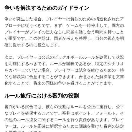
争いを解決するためのガイドライン
争いが発生した場合、プレイヤーは解決のための構造化されたア
プローチに従うべきです。まず、ゲームを一時停止して、両方の
プレイヤーがプレイの圧力なしに問題を話し合う時間を持つこと
が重要です。この休憩は、両者が考えを整理し、自分の視点を明
確に提示するのに役立ちます。
次に、プレイヤーは公式のピックルボールルールを参照して状況
を明確にするべきです。ルールが曖昧であるか、特定のシナリオ
をカバーしていない場合、プレイヤーは試合を続けるための一時
的な解決策に合意することができます。合意された解決策を文書
化することで、将来の同様の争いを避けることができます。
ルール施行における審判の役割
審判がいる試合では、彼らの役割はルールを公正に施行し、公平
なプレイを確保することです。審判はポイント、フォールト、そ
の他のルール違反に関するコールを行う責任があります。プレイ
ヤーは、ルールを正確に解釈するために訓練を受けた審判の決定